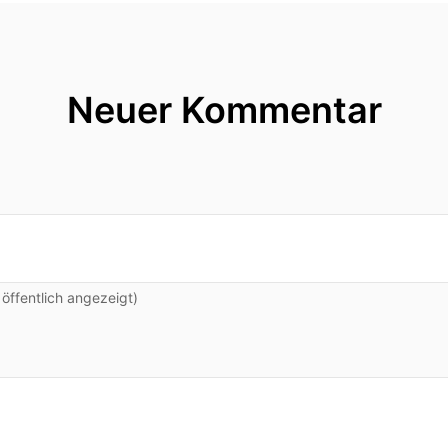
 im ganzen Ort.
gerade in Sachsen nur wenige Minuten von der tschec
en noch Teil der Tschecheslobakei.
Neuer Kommentar
hier sind?
h auch einen Grund.
 dieser langen Straße ist Rudolf Pleil aufgewachsen.
Haus an Haus, an dieser Straße wie perren einer Schnur
ffentlich angezeigt)
eht das richtig cool aus!
r vom flachen Land kommt wo das höchste der Deich i
ihr Fotos und Videos von allen Orten bei Instagram o