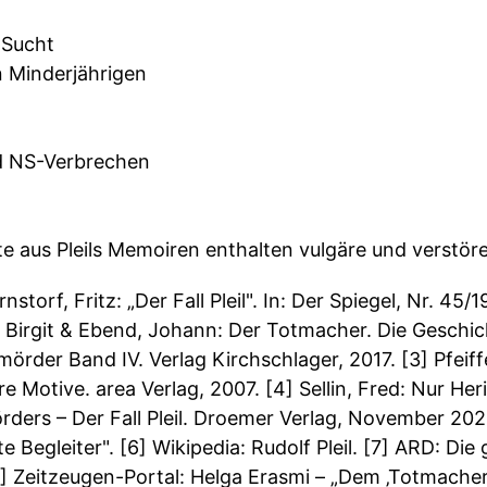
 Sucht
n Minderjährigen
nd NS-Verbrechen
ate aus Pleils Memoiren enthalten vulgäre und verstö
rnstorf, Fritz: „Der Fall Pleil". In: Der Spiegel, Nr. 4
h, Birgit & Ebend, Johann: Der Totmacher. Die Geschi
enmörder Band IV. Verlag Kirchschlager, 2017. [3] Pfei
e Motive. area Verlag, 2007. [4] Sellin, Fred: Nur He
ders – Der Fall Pleil. Droemer Verlag, November 2020
Begleiter". [6] Wikipedia: Rudolf Pleil. [7] ARD: Die 
8] Zeitzeugen-Portal: Helga Erasmi – „Dem ‚Totmache