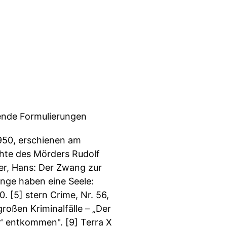
rende Formulierungen
5/1950, erschienen am
chte des Mörders Rudolf
ffer, Hans: Der Zwang zur
ringe haben eine Seele:
. [5] stern Crime, Nr. 56,
großen Kriminalfälle – „Der
r' entkommen". [9] Terra X