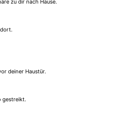
äre zu dir nach Hause.
dort.
or deiner Haustür.
 gestreikt.
agt Es ist mehr oder