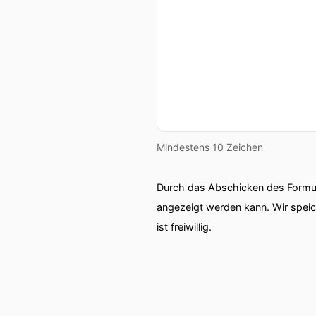
Ort Unterstrich Podcast.
00:02:03: Wir wollen uns d
00:02:07: Wie wurde er zu
00:02:10: Wir starten uns
rüber nach Tschechien.
Mindestens 10 Zeichen
00:02:19: Warum alles zu s
Durch das Abschicken des Formul
00:02:22: Diese Folge wird 
angezeigt werden kann. Wir spei
alles in seinem kurzen Lebe
ist freiwillig.
wirklich alles getan, um di
00:02:42: Aber wir wollen 
Folge wird an mehreren Ste