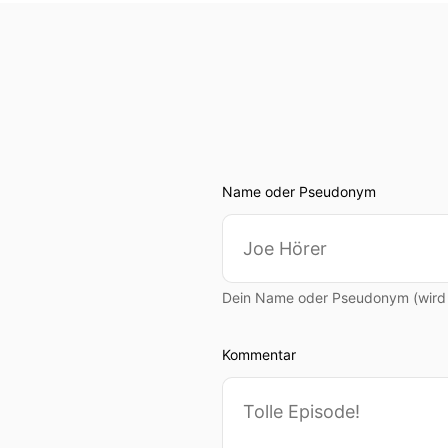
weniger die einzige Straße
00:01:20: Wir sind jetzt 
und das war zu Pleils Zeit
00:01:31: Ja, und dass wir 
00:01:32: Das hat natürlic
Name oder Pseudonym
00:01:34: Hier irgendwo an
00:01:39: Hier reiht sich 
Dein Name oder Pseudonym (wird ö
00:01:43: Und von unten si
Kommentar
00:01:47: Aber für mich de
wie Achterbahnfahren ne?
00:01:54: Übrigens findet 