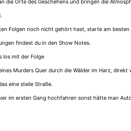
 an die Orte des Geschehens und bringen die Atmosph
.
ten Folgen noch nicht gehört hast, starte am besten 
nungen findest du in den Show Notes.
s los mit der Folge
ines Murders Quer durch die Wälder im Harz, direkt v
as eine steile Straße.
hier im ersten Gang hochfahren sonst hätte man Auto
 die Passstraße hochgefahren.
tstraße im Ort Küberg bei Berenstein oder besser ges