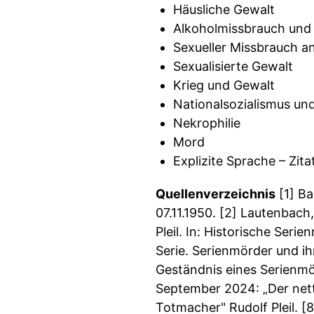
Häusliche Gewalt
Alkoholmissbrauch und
Sexueller Missbrauch a
Sexualisierte Gewalt
Krieg und Gewalt
Nationalsozialismus u
Nekrophilie
Mord
Explizite Sprache – Zit
Quellenverzeichnis
[1] Ba
07.11.1950. [2] Lautenbac
Pleil. In: Historische Seri
Serie. Serienmörder und ihr
Geständnis eines Serienmör
September 2024: „Der nette 
Totmacher" Rudolf Pleil. [