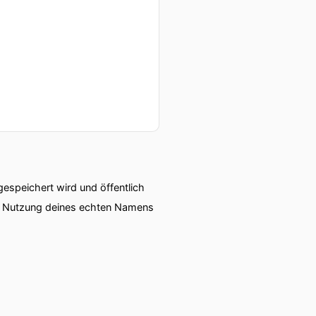
n fahren und von dort aus
speichert wird und öffentlich
nfach so crazy also was er
ie Nutzung deines echten Namens
i Filme Und wir haben
soviel sei verraten die