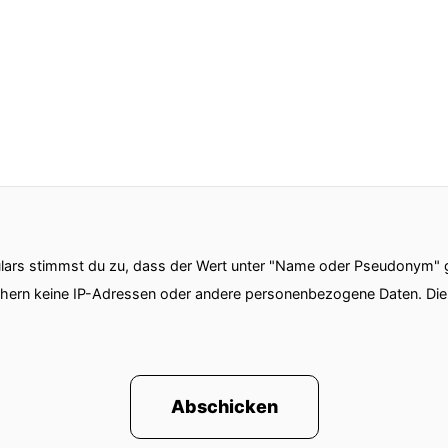
ie Kindheit- und Jugend von Rudolf Bleil anschauen.
 einem so jungen Serienmörder?
eren Roadtrip in Küberg, werden dann nach Berenstei
einer Zeit?
ars stimmst du zu, dass der Wert unter "Name oder Pseudonym" ge
etwas länger weil die Biografie von Rudolf Plei ist ei
chern keine IP-Adressen oder andere personenbezogene Daten. D
n erlebt hat das es eigentlich wirklich Stoff für zwe
ese Folge möglichst kurz zu halten.
euch natürlich auch möglichst viel Kontext geben und 
llen für Kopfschütteln
Abschicken