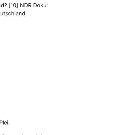
nd? [10] NDR Doku:
utschland.
lei.