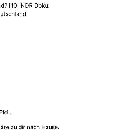
nd? [10] NDR Doku:
utschland.
leil.
äre zu dir nach Hause.