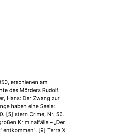
5/1950, erschienen am
chte des Mörders Rudolf
ffer, Hans: Der Zwang zur
ringe haben eine Seele:
. [5] stern Crime, Nr. 56,
großen Kriminalfälle – „Der
r' entkommen". [9] Terra X