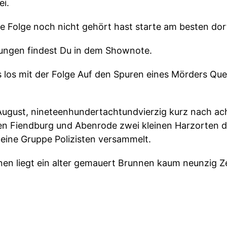
ei.
e Folge noch nicht gehört hast starte am besten dor
nungen findest Du in dem Shownote.
s los mit der Folge Auf den Spuren eines Mörders Que
e August, nineteenhundertachtundvierzig kurz nach ac
 Fiendburg und Abenrode zwei kleinen Harzorten di
leine Gruppe Polizisten versammelt.
nen liegt ein alter gemauert Brunnen kaum neunzig 
 hat ihn vermutlich niemand beachtet.
Morgen richtet sich alle Aufmerksamkeit auf dieses 