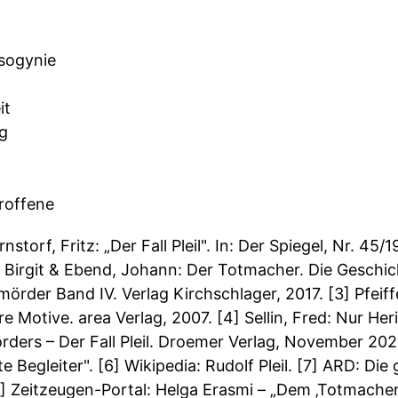
isogynie
it
g
troffene
rnstorf, Fritz: „Der Fall Pleil". In: Der Spiegel, Nr. 4
h, Birgit & Ebend, Johann: Der Totmacher. Die Geschi
enmörder Band IV. Verlag Kirchschlager, 2017. [3] Pfei
e Motive. area Verlag, 2007. [4] Sellin, Fred: Nur He
ders – Der Fall Pleil. Droemer Verlag, November 2020
Begleiter". [6] Wikipedia: Rudolf Pleil. [7] ARD: Die 
8] Zeitzeugen-Portal: Helga Erasmi – „Dem ‚Totmache